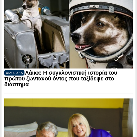
Λάικα: Η συγκλονιστική ιστορία του
ΦΙΛΟΖΩΙΚΑ
πρώτου ζωντανού όντος που ταξίδεψε στο
διάστημα