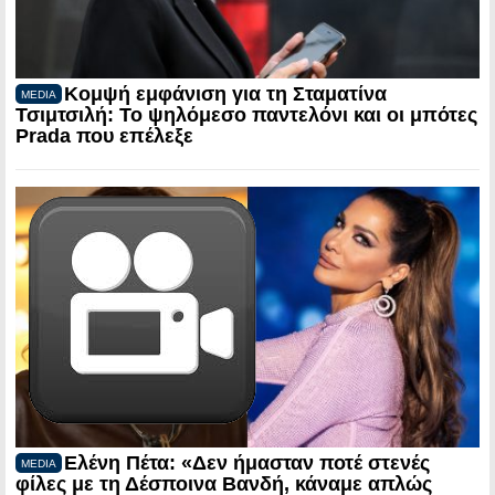
Κομψή εμφάνιση για τη Σταματίνα
MEDIA
Τσιμτσιλή: Το ψηλόμεσο παντελόνι και οι μπότες
Prada που επέλεξε
Ελένη Πέτα: «Δεν ήμασταν ποτέ στενές
MEDIA
φίλες με τη Δέσποινα Βανδή, κάναμε απλώς