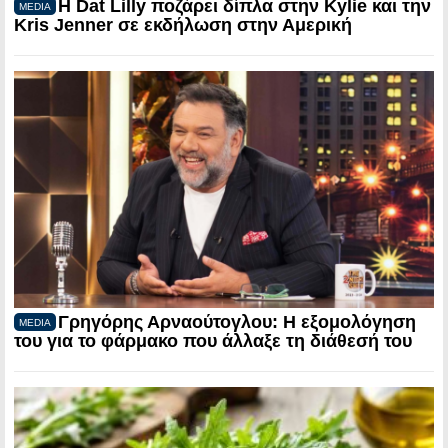
Η Dat Lilly ποζάρει δίπλα στην Kylie και την
MEDIA
Kris Jenner σε εκδήλωση στην Αμερική
Γρηγόρης Αρναούτογλου: Η εξομολόγηση
MEDIA
του για το φάρμακο που άλλαξε τη διάθεσή του