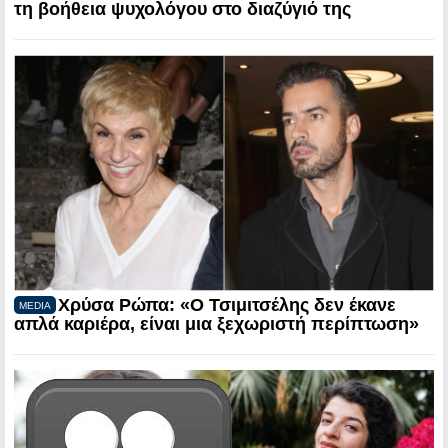
τη βοήθεια ψυχολόγου στο διαζύγιό της
Χρύσα Ρώπα: «Ο Τσιμιτσέλης δεν έκανε
MEDIA
απλά καριέρα, είναι μια ξεχωριστή περίπτωση»