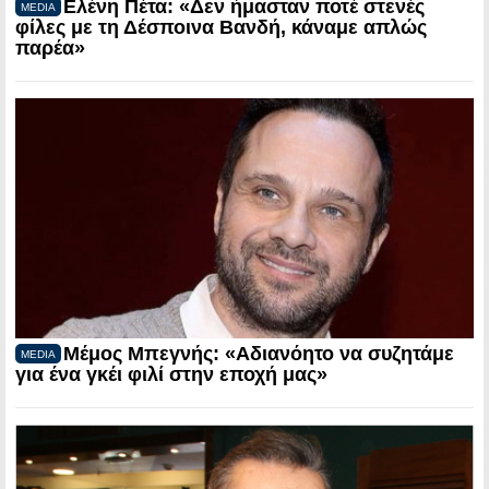
Ελένη Πέτα: «Δεν ήμασταν ποτέ στενές
MEDIA
φίλες με τη Δέσποινα Βανδή, κάναμε απλώς
παρέα»
Μέμος Μπεγνής: «Αδιανόητο να συζητάμε
MEDIA
για ένα γκέι φιλί στην εποχή μας»