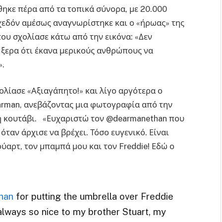
θηκε πέρα από τα τοπικά σύνορα, με 20.000
 σχεδόν αμέσως αναγνωρίστηκε και ο «ήρωας» της
ου σχολίασε κάτω από την εικόνα: «Δεν
. Ήξερα ότι έκανα μερικούς ανθρώπους να
».
ολίασε «Αξιαγάπητο!» και λίγο αργότερα ο
arman, ανεβάζοντας μια φωτογραφία από την
μη κουτάβι. «Ευχαριστώ τον @dearmanethan που
ταν άρχισε να βρέχει. Τόσο ευγενικό. Είναι
ούαρτ, τον μπαμπά μου και τον Freddie! Εδώ ο
han
for putting the umbrella over Freddie
s always so nice to my brother Stuart, my