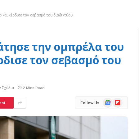
 και κέρδισε τον σεβασμό του διαδικτύου
άτησε την ομπρέλα του
ρδισε τον σεβασμό του
ν Σχόλια
2 Mins Read
Google
Flipboard
est
Follow Us
News