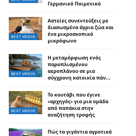
Γερμανικό Ποιμενικό
Αστείες συνεντεύξεις με
διασωσμένα άγρια ζώα και
ένα μικροσκοπικό
BEST VIDEOS
μικρόφωνο
Η μεταμόρφωση ενός
παροπλισμένου
αεροπλάνου σε μια
BEST VIDEOS
σύγχρονη κατοικία πάνω
στον γκρεμό
Το κουτάβι που έγινε
«αρχηγός» για μια ομάδα
από παπάκια στην
BEST VIDEOS
αναζήτηση τροφής
Πώς τα γιγάντια αγροτικά