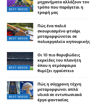
μηχανήματα αλλάζουν τον
τρόπο που παράγεται η
BEST VIDEOS
τροφή μας
Πώς ένα παλιό
σκουριασμένο φτυάρι
μεταμορφώνεται σε
BEST VIDEOS
πολυεργαλείο κηπουρικής
Οι 10 πιο θορυβώδεις
κερκίδες του πλανήτη
όπου η ατμόσφαιρα
BEST VIDEOS
θυμίζει ηφαίστειο
Πώς η σύγχρονη τέχνη
μεταμορφώνει απλά
υλικά σε εντυπωσιακά
BEST VIDEOS
έργα φαντασίας