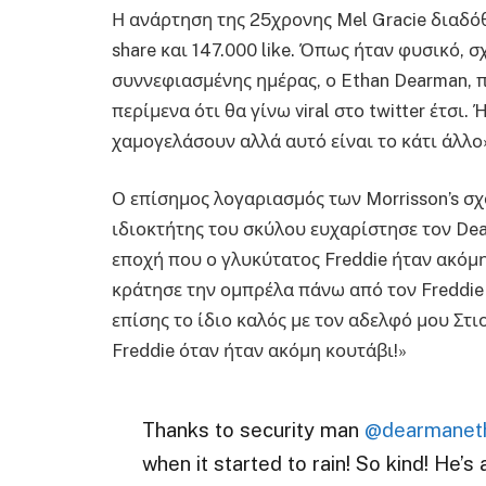
Η ανάρτηση της 25χρονης Mel Gracie διαδό
share και 147.000 like. Όπως ήταν φυσικό,
συννεφιασμένης ημέρας, ο Ethan Dearman, π
περίμενα ότι θα γίνω viral στο twitter έτσι
χαμογελάσουν αλλά αυτό είναι το κάτι άλλο
Ο επίσημος λογαριασμός των Morrisson’s σχ
ιδιοκτήτης του σκύλου ευχαρίστησε τον De
εποχή που ο γλυκύτατος Freddie ήταν ακό
κράτησε την ομπρέλα πάνω από τον Freddie ό
επίσης το ίδιο καλός με τον αδελφό μου Στι
Freddie όταν ήταν ακόμη κουτάβι!»
Thanks to security man
@dearmanet
when it started to rain! So kind! He’