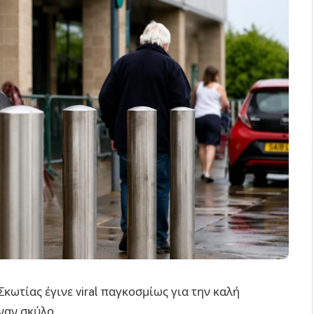
Σκωτίας έγινε viral παγκοσμίως για την καλή
ναν σκύλο.