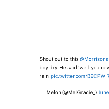
Shout out to this
@Morrisons
boy dry. He said ‘well you n
rain’
pic.twitter.com/B9CPW
— Melon (@MelGracie_)
June