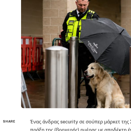
Ένας άνδρας security σε σούπερ μάρκετ της 
SHARE
πράξη της (βροχερής) ημέρας με αποδέκτη έ