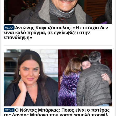
Αντώνης Καφετζόπουλος: «Η επιτυχία δεν
MEDIA
είναι καλό πράγμα, σε εγκλωβίζει στην
επανάληψη»
Ο Νώντας Μπάρκας: Ποιος είναι ο πατέρας
MEDIA
της Δανάης Μπάρκα που κρατά χαμηλό προφίλ