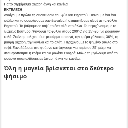
Για το σερβίρισμα ζάχαρη άχνη και κανέλα
ΕΚΤΕΛΕΣΗ
Ανοίγουμε πρώτα τη συσκευασία του φύλλου Βηρυτού. Πιάνουμε ένα ένα
φύλλο και το σουρώνουµε σαν βεντάλια ή σχηματίζουμε πλισέ με τα φύλλα
Βηρυτού. Το βάζουμε σε ταψί, το ένα πλάι στο άλλο. Το περιχύνουμε µε το
λιωμένο βούτυρο. Ψήνουμε τα φύλλα στους 200°C για 15΄-20΄ να ροδίσουν
καλά. Σε ένα µπολ χτυπάµε µε σύρµα τα αυγά, την κρέμα γάλακτος 36%, τη
µαύρη ζάχαρη, την κανέλα και το αλάτι. Περιχύνουµε το ψηµένο φύλλο στο
ταψί. Ξαναβάζουµε στο φούρνο και ψήνουµε για περίπου 25΄ µέχρι να
σταθεροποιηθεί η κρέµα και να ροδίσει ελαφρά. Μόλις τη βγάλουµε από το
φούρνο πασπαλίζουµε µε ζάχαρη άχνη και κανέλα.
Όλη η μαγεία βρίσκεται στο δεύτερο
ψήσιμο