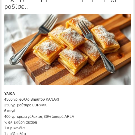
ροδίσει.
ΥΛΙΚΑ
4560 γρ. φύλλο Βηρυτού KANAKI
250 γρ. βούτυρο LURPAK
6 αυγά
400 γρ. κρέμα γάλακτος 36% λιπαρά ARLA
½ φλ. μαύρη ζάχαρη
1 κ.γ. κανέλα
1 πρέζα αλάτι