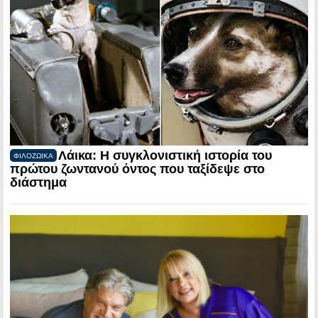
Λάικα: Η συγκλονιστική ιστορία του
ΦΙΛΟΖΩΙΚΑ
πρώτου ζωντανού όντος που ταξίδεψε στο
διάστημα