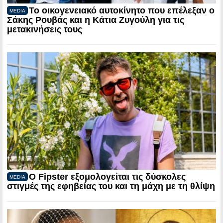
Το οικογενειακό αυτοκίνητο που επέλεξαν ο
MEDIA
Σάκης Ρουβάς και η Κάτια Ζυγούλη για τις
μετακινήσεις τους
Ο Fipster εξομολογείται τις δύσκολες
MEDIA
στιγμές της εφηβείας του και τη μάχη με τη θλίψη