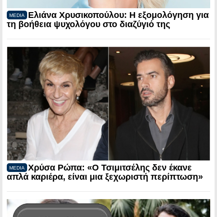
Ελιάνα Χρυσικοπούλου: Η εξομολόγηση για
MEDIA
τη βοήθεια ψυχολόγου στο διαζύγιό της
Χρύσα Ρώπα: «Ο Τσιμιτσέλης δεν έκανε
MEDIA
απλά καριέρα, είναι μια ξεχωριστή περίπτωση»