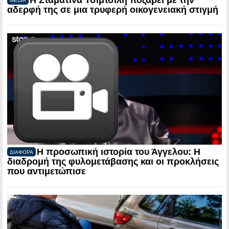
Η Σταματίνα Τσιμτσιλή ποζάρει με την
MEDIA
αδερφή της σε μια τρυφερή οικογενειακή στιγμή
Η προσωπική ιστορία του Άγγελου: Η
ΔΙΑΦΟΡΑ
διαδρομή της φυλομετάβασης και οι προκλήσεις
που αντιμετώπισε