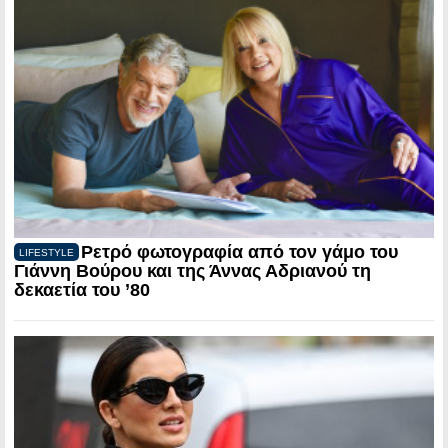
Ρετρό φωτογραφία από τον γάμο του
LIFESTYLE
Γιάννη Βούρου και της Άννας Αδριανού τη
δεκαετία του ’80