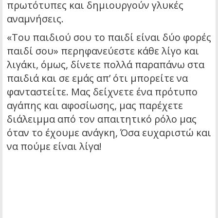
πρωτότυπες και δημιουργούν γλυκές
αναμνήσεις.
«Του παιδιού σου το παιδί είναι δύο φορές
παιδί σου» περηφανεύεστε κάθε λίγο και
λιγάκι, όμως, δίνετε πολλά παραπάνω στα
παιδιά και σε εμάς απ’ ότι μπορείτε να
φανταστείτε. Μας δείχνετε ένα πρότυπο
αγάπης και αφοσίωσης, μας παρέχετε
διάλειμμα από τον απαιτητικό ρόλο μας
όταν το έχουμε ανάγκη, Όσα ευχαριστώ και
να πούμε είναι λίγα!