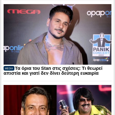
Τα όρια του Stan στις σχέσεις: Τι θεωρεί
MEDIA
απιστία και γιατί δεν δίνει δεύτερη ευκαιρία