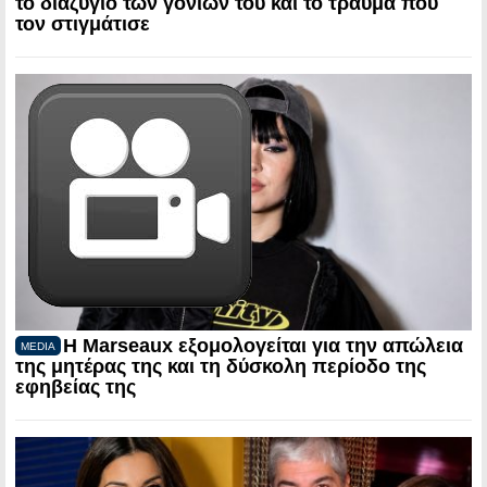
το διαζύγιο των γονιών του και το τραύμα που
τον στιγμάτισε
Η Marseaux εξομολογείται για την απώλεια
MEDIA
της μητέρας της και τη δύσκολη περίοδο της
εφηβείας της