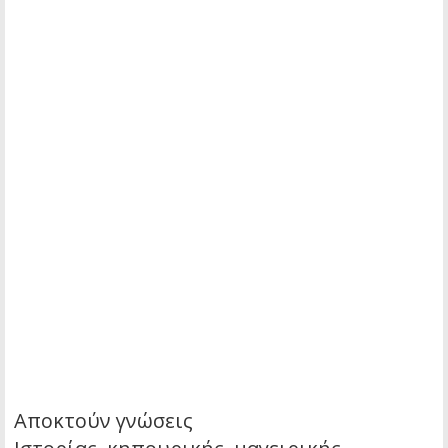
Αποκτούν γνώσεις