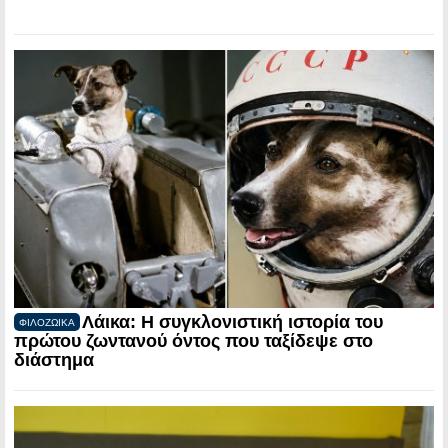
Λάικα: Η συγκλονιστική ιστορία του
ΦΙΛΟΖΩΙΚΑ
πρώτου ζωντανού όντος που ταξίδεψε στο
διάστημα