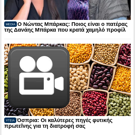
Ο Νώντας Μπάρκας: Ποιος είναι ο πατέρας
MEDIA
της Δανάης Μπάρκα που κρατά χαμηλό προφίλ
Όσπρια: Οι καλύτερες πηγές φυτικής
ΥΓΕΙΑ
πρωτεΐνης για τη διατροφή σας