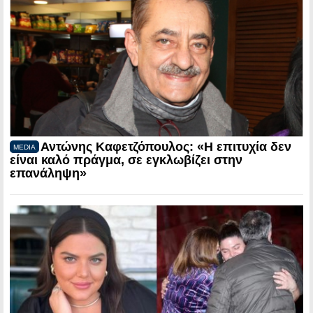
Αντώνης Καφετζόπουλος: «Η επιτυχία δεν
MEDIA
είναι καλό πράγμα, σε εγκλωβίζει στην
επανάληψη»