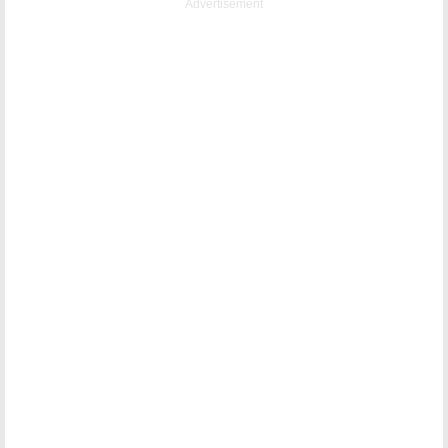
Advertisement