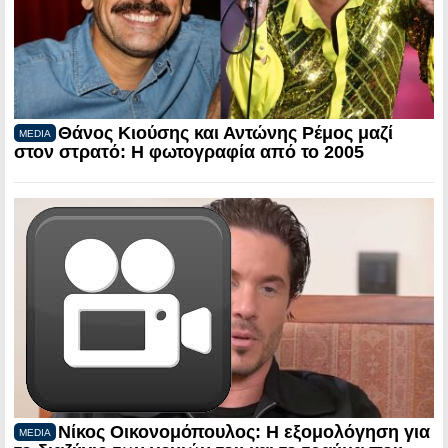
Θάνος Κιούσης και Αντώνης Ρέμος μαζί
MEDIA
στον στρατό: Η φωτογραφία από το 2005
Νίκος Οικονομόπουλος: Η εξομολόγηση για
MEDIA