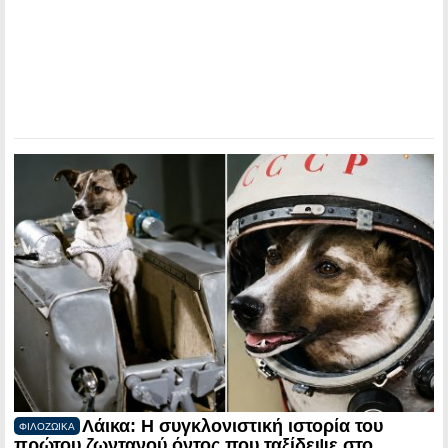
Λάικα: Η συγκλονιστική ιστορία του
ΦΙΛΟΖΩΙΚΑ
πρώτου ζωντανού όντος που ταξίδεψε στο