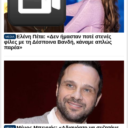
Ελένη Πέτα: «Δεν ήμασταν ποτέ στενές
MEDIA
φίλες με τη Δέσποινα Βανδή, κάναμε απλώς
παρέα»
Μέμος Μπεγνής: «Αδιανόητο να συζητάμε
MEDIA