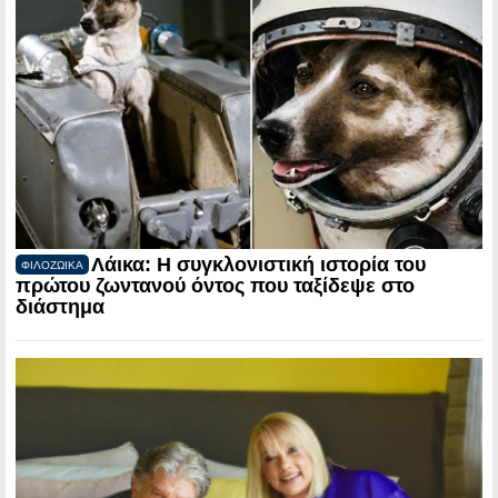
Λάικα: Η συγκλονιστική ιστορία του
ΦΙΛΟΖΩΙΚΑ
πρώτου ζωντανού όντος που ταξίδεψε στο
διάστημα