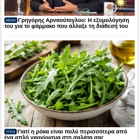
Γρηγόρης Αρναούτογλου: Η εξομολόγηση
MEDIA
του για το φάρμακο που άλλαξε τη διάθεσή του
Γιατί η ρόκα είναι πολύ περισσότερα από
ΥΓΕΙΑ
ένα απλό γαρνίρισμα στη σαλάτα σας