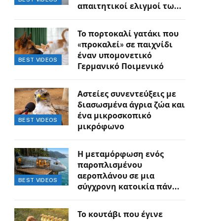
απαιτητικοί ελιγμοί των
οδηγών
Το πορτοκαλί γατάκι που
«προκαλεί» σε παιχνίδι
έναν υπομονετικό
BEST VIDEOS
Γερμανικό Ποιμενικό
Αστείες συνεντεύξεις με
διασωσμένα άγρια ζώα και
ένα μικροσκοπικό
BEST VIDEOS
μικρόφωνο
Η μεταμόρφωση ενός
παροπλισμένου
αεροπλάνου σε μια
BEST VIDEOS
σύγχρονη κατοικία πάνω
στον γκρεμό
Το κουτάβι που έγινε