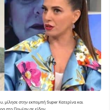
υ, μίλησε στην εκπομπή Super Κατερίνα και
ρα στο Πρωίαν σε είδον.