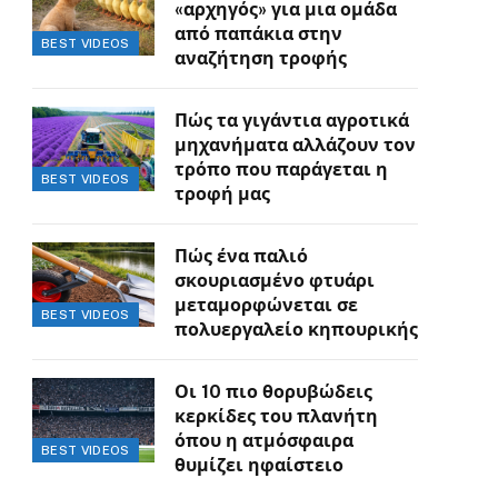
«αρχηγός» για μια ομάδα
από παπάκια στην
BEST VIDEOS
αναζήτηση τροφής
Πώς τα γιγάντια αγροτικά
μηχανήματα αλλάζουν τον
τρόπο που παράγεται η
BEST VIDEOS
τροφή μας
Πώς ένα παλιό
σκουριασμένο φτυάρι
μεταμορφώνεται σε
BEST VIDEOS
πολυεργαλείο κηπουρικής
Οι 10 πιο θορυβώδεις
κερκίδες του πλανήτη
όπου η ατμόσφαιρα
BEST VIDEOS
θυμίζει ηφαίστειο