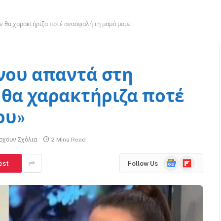
εν θα χαρακτήριζα ποτέ ανασφαλή τη μαμά μου»
άνου απαντά στη
 θα χαρακτήριζα ποτέ
ου»
ρχουν Σχόλια
2 Mins Read
Google
Flipboard
est
Follow Us
News