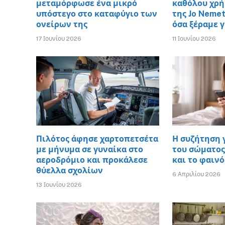
μεταμόρφωσε ένα μικρό
καθόλου χρή
υπόστεγο στο καταφύγιο των
της Jo Neme
ονείρων της
όσα ξέραμε 
17 Ιουνίου 2026
11 Ιουνίου 2026
Πιλότος άφησε χαρτοπετσέτα
Η συζήτηση 
με μήνυμα σε γυναίκα στο
του σώματος 
αεροδρόμιο και προκάλεσε
και το φαινό
θύελλα σχολίων
6 Απριλίου 2026
13 Ιουνίου 2026