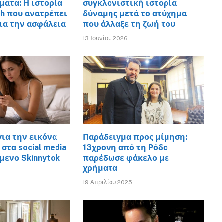
ματα: Η ιστορία
συγκλονιστική ιστορία
th που ανατρέπει
δύναμης μετά το ατύχημα
για την ασφάλεια
που άλλαξε τη ζωή του
13 Ιουνίου 2026
για την εικόνα
Παράδειγμα προς μίμηση:
στα social media
13χρονη από τη Ρόδο
μενο Skinnytok
παρέδωσε φάκελο με
χρήματα
19 Απριλίου 2025