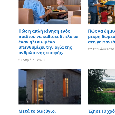
Πώς η απλή κίνηση ενός
Πώς να δημι
παιδιού να καθίσει δίπλα σε
μικρή δωρεά
έναν ηλικιωμένο
στη γειτονιά
υπενθυμίζει την αξία της
27 Απριλίου 2026
ανθρώπινης επαφής.
27 Απριλίου 2026
Μετά το διαζύγιο,
Έζησε 10 χρό