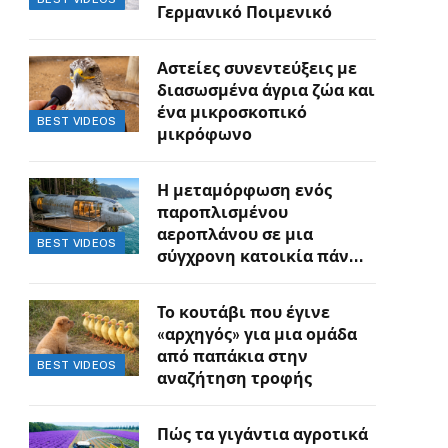
Γερμανικό Ποιμενικό
Αστείες συνεντεύξεις με
διασωσμένα άγρια ζώα και
ένα μικροσκοπικό
BEST VIDEOS
μικρόφωνο
Η μεταμόρφωση ενός
παροπλισμένου
αεροπλάνου σε μια
BEST VIDEOS
σύγχρονη κατοικία πάνω
στον γκρεμό
Το κουτάβι που έγινε
«αρχηγός» για μια ομάδα
από παπάκια στην
BEST VIDEOS
αναζήτηση τροφής
Πώς τα γιγάντια αγροτικά