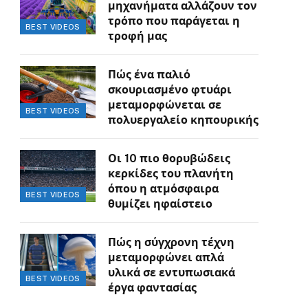
μηχανήματα αλλάζουν τον
τρόπο που παράγεται η
BEST VIDEOS
τροφή μας
Πώς ένα παλιό
σκουριασμένο φτυάρι
μεταμορφώνεται σε
BEST VIDEOS
πολυεργαλείο κηπουρικής
Οι 10 πιο θορυβώδεις
κερκίδες του πλανήτη
όπου η ατμόσφαιρα
BEST VIDEOS
θυμίζει ηφαίστειο
Πώς η σύγχρονη τέχνη
μεταμορφώνει απλά
υλικά σε εντυπωσιακά
BEST VIDEOS
έργα φαντασίας