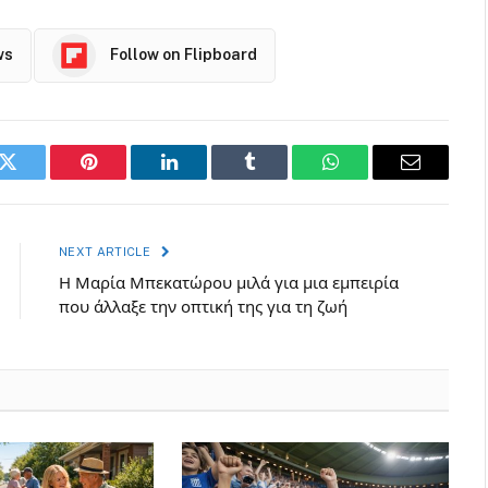
ws
Follow on Flipboard
k
Twitter
Pinterest
LinkedIn
Tumblr
WhatsApp
Email
NEXT ARTICLE
Η Μαρία Μπεκατώρου μιλά για μια εμπειρία
που άλλαξε την οπτική της για τη ζωή