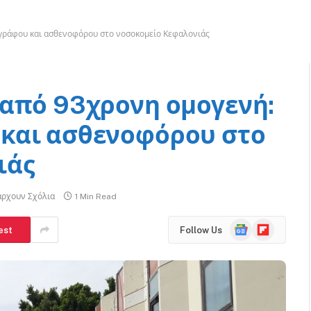
γράφου και ασθενοφόρου στο νοσοκομείο Κεφαλονιάς
από 93χρονη ομογενή:
και ασθενοφόρου στο
ιάς
άρχουν Σχόλια
1 Min Read
Google
Flipboard
est
Follow Us
News