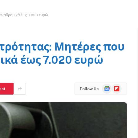
 αναδρομικά έως 7.020 ευρώ
τρότητας: Μητέρες που
ικά έως 7.020 ευρώ
Google
Flipboard
est
Follow Us
News