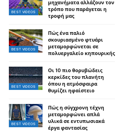
μηχανήματα αλλάζουν τον
τρόπο που παράγεται η
BEST VIDEOS
τροφή μας
Πώς ένα παλιό
σκουριασμένο φτυάρι
μεταμορφώνεται σε
BEST VIDEOS
πολυεργαλείο κηπουρικής
Οι 10 πιο θορυβώδεις
κερκίδες του πλανήτη
όπου η ατμόσφαιρα
BEST VIDEOS
θυμίζει ηφαίστειο
Πώς η σύγχρονη τέχνη
μεταμορφώνει απλά
υλικά σε εντυπωσιακά
BEST VIDEOS
έργα φαντασίας