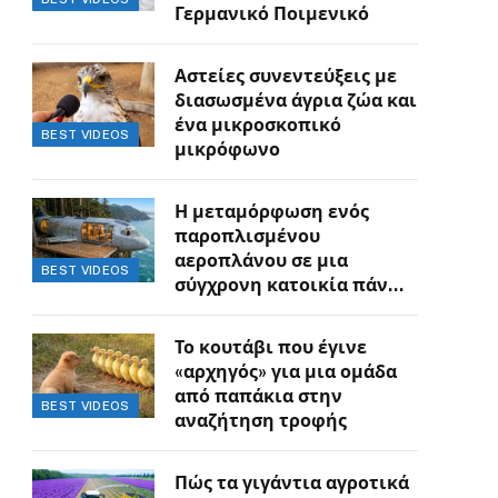
Γερμανικό Ποιμενικό
Αστείες συνεντεύξεις με
διασωσμένα άγρια ζώα και
ένα μικροσκοπικό
BEST VIDEOS
μικρόφωνο
Η μεταμόρφωση ενός
παροπλισμένου
αεροπλάνου σε μια
BEST VIDEOS
σύγχρονη κατοικία πάνω
στον γκρεμό
Το κουτάβι που έγινε
«αρχηγός» για μια ομάδα
από παπάκια στην
BEST VIDEOS
αναζήτηση τροφής
Πώς τα γιγάντια αγροτικά