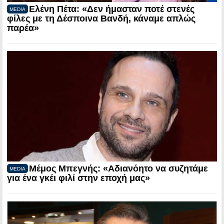
Ελένη Πέτα: «Δεν ήμασταν ποτέ στενές
MEDIA
φίλες με τη Δέσποινα Βανδή, κάναμε απλώς
παρέα»
Μέμος Μπεγνής: «Αδιανόητο να συζητάμε
MEDIA
για ένα γκέι φιλί στην εποχή μας»