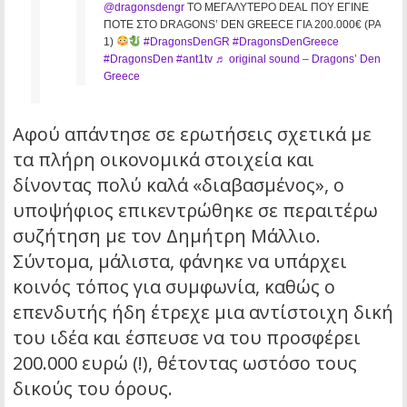
@dragonsdengr
ΤΟ ΜΕΓΑΛΥΤΕΡΟ DEAL ΠΟΥ ΕΓΙΝΕ
ΠΟΤΕ ΣΤΟ DRAGONS’ DEN GREECE ΓΙΑ 200.000€ (PART
1)
#DragonsDenGR
#DragonsDenGreece
#DragonsDen
#ant1tv
♬ original sound – Dragons’ Den
Greece
Αφού απάντησε σε ερωτήσεις σχετικά με
τα πλήρη οικονομικά στοιχεία και
δίνοντας πολύ καλά «διαβασμένος», ο
υποψήφιος επικεντρώθηκε σε περαιτέρω
συζήτηση με τον Δημήτρη Μάλλιο.
Σύντομα, μάλιστα, φάνηκε να υπάρχει
κοινός τόπος για συμφωνία, καθώς ο
επενδυτής ήδη έτρεχε μια αντίστοιχη δική
του ιδέα και έσπευσε να του προσφέρει
200.000 ευρώ (!), θέτοντας ωστόσο τους
δικούς του όρους.