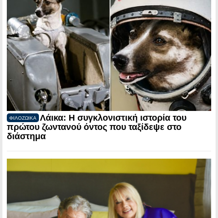
Λάικα: Η συγκλονιστική ιστορία του
ΦΙΛΟΖΩΙΚΑ
πρώτου ζωντανού όντος που ταξίδεψε στο
διάστημα