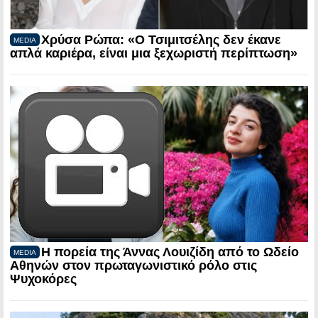
Χρύσα Ρώπα: «Ο Τσιμιτσέλης δεν έκανε
MEDIA
απλά καριέρα, είναι μια ξεχωριστή περίπτωση»
Η πορεία της Άννας Λουιζίδη από το Ωδείο
MEDIA
Αθηνών στον πρωταγωνιστικό ρόλο στις
Ψυχοκόρες