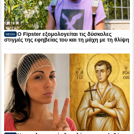
Ο Fipster εξομολογείται τις δύσκολες
MEDIA
στιγμές της εφηβείας του και τη μάχη με τη θλίψη