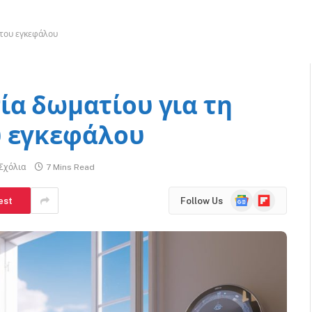
 του εγκεφάλου
ία δωματίου για τη
υ εγκεφάλου
Σχόλια
7 Mins Read
Google
Flipboard
est
Follow Us
News