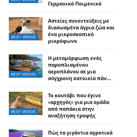
Γερμανικό Ποιμενικό
Αστείες συνεντεύξεις με
διασωσμένα άγρια ζώα και
ένα μικροσκοπικό
BEST VIDEOS
μικρόφωνο
Η μεταμόρφωση ενός
παροπλισμένου
αεροπλάνου σε μια
BEST VIDEOS
σύγχρονη κατοικία πάνω
στον γκρεμό
Το κουτάβι που έγινε
«αρχηγός» για μια ομάδα
από παπάκια στην
BEST VIDEOS
αναζήτηση τροφής
Πώς τα γιγάντια αγροτικά