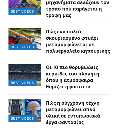
μηχανήματα αλλάζουν τον
τρόπο που παράγεται η
BEST VIDEOS
τροφή μας
Πώς ένα παλιό
σκουριασμένο φτυάρι
μεταμορφώνεται σε
BEST VIDEOS
πολυεργαλείο κηπουρικής
Οι 10 πιο θορυβώδεις
κερκίδες του πλανήτη
όπου η ατμόσφαιρα
BEST VIDEOS
θυμίζει ηφαίστειο
Πώς η σύγχρονη τέχνη
μεταμορφώνει απλά
υλικά σε εντυπωσιακά
BEST VIDEOS
έργα φαντασίας