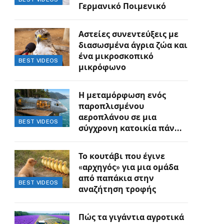
Γερμανικό Ποιμενικό
Αστείες συνεντεύξεις με
διασωσμένα άγρια ζώα και
ένα μικροσκοπικό
BEST VIDEOS
μικρόφωνο
Η μεταμόρφωση ενός
παροπλισμένου
αεροπλάνου σε μια
BEST VIDEOS
σύγχρονη κατοικία πάνω
στον γκρεμό
Το κουτάβι που έγινε
«αρχηγός» για μια ομάδα
από παπάκια στην
BEST VIDEOS
αναζήτηση τροφής
Πώς τα γιγάντια αγροτικά