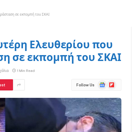
αράσταση σε εκπομπή του ΣΚΑΙ
ευτέρη Ελευθερίου που
η σε εκπομπή του ΣΚΑΙ
χόλια
1 Min Read
Google
Flipboard
est
Follow Us
News