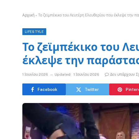
Αρχική
»
Το ζεϊμπέκικο του Λευτέρη Ελευθερίου που έκλεψε την π
LIFESTYLE
Το ζεϊμπέκικο του Λ
έκλεψε την παράστασ
1 Ιουνίου 2026
Updated:
1 Ιουνίου 2026
Δεν υπάρχουν Σ
Facebook
Twitter
Pinter