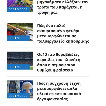
μηχανήματα αλλάζουν τον
τρόπο που παράγεται η
BEST VIDEOS
τροφή μας
Πώς ένα παλιό
σκουριασμένο φτυάρι
μεταμορφώνεται σε
BEST VIDEOS
πολυεργαλείο κηπουρικής
Οι 10 πιο θορυβώδεις
κερκίδες του πλανήτη
όπου η ατμόσφαιρα
BEST VIDEOS
θυμίζει ηφαίστειο
Πώς η σύγχρονη τέχνη
μεταμορφώνει απλά
υλικά σε εντυπωσιακά
BEST VIDEOS
έργα φαντασίας