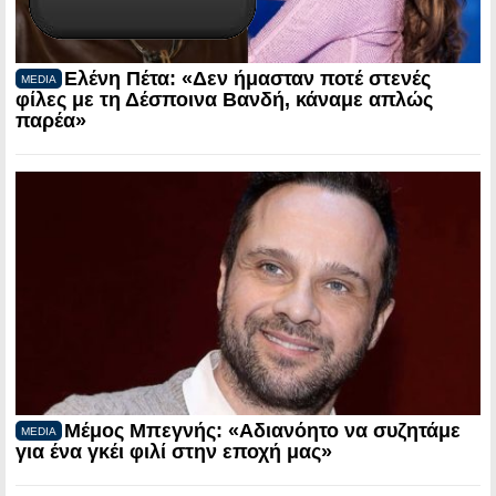
Ελένη Πέτα: «Δεν ήμασταν ποτέ στενές
MEDIA
φίλες με τη Δέσποινα Βανδή, κάναμε απλώς
παρέα»
Μέμος Μπεγνής: «Αδιανόητο να συζητάμε
MEDIA
για ένα γκέι φιλί στην εποχή μας»