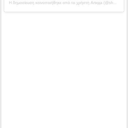
Η δημοσίευση κοινοποιήθηκε από το χρήστη Алида (@she.s.a.wolf)