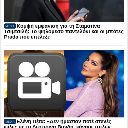
Κομψή εμφάνιση για τη Σταματίνα
MEDIA
Τσιμτσιλή: Το ψηλόμεσο παντελόνι και οι μπότες
Prada που επέλεξε
Ελένη Πέτα: «Δεν ήμασταν ποτέ στενές
MEDIA
φίλες με τη Δέσποινα Βανδή, κάναμε απλώς