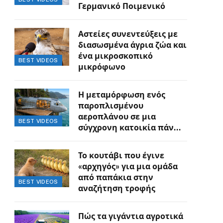
Γερμανικό Ποιμενικό
Αστείες συνεντεύξεις με
διασωσμένα άγρια ζώα και
ένα μικροσκοπικό
BEST VIDEOS
μικρόφωνο
Η μεταμόρφωση ενός
παροπλισμένου
αεροπλάνου σε μια
BEST VIDEOS
σύγχρονη κατοικία πάνω
στον γκρεμό
Το κουτάβι που έγινε
«αρχηγός» για μια ομάδα
από παπάκια στην
BEST VIDEOS
αναζήτηση τροφής
Πώς τα γιγάντια αγροτικά