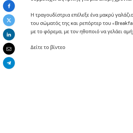
Η τραγουδίστρια επέλεξε ένα μακρύ γαλάζι
του σώματός της και ρεπόρτερ του «Breakf
με το φόρεμα, με τον ηθοποιό να γελάει αμή
Δείτε το βίντεο