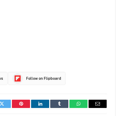
ws
Follow on Flipboard
k
Twitter
Pinterest
LinkedIn
Tumblr
WhatsApp
Email