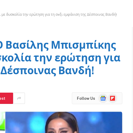
 με δυσκολία την ερώτηση για τη σeξι εμφάνιση της Δέσποινας Βανδή!
 Ο Βασίλης Μπισμπίκης
σκολία την ερώτηση για
 Δέσποινας Βανδή!
Google
Flipboard
est
Follow Us
News