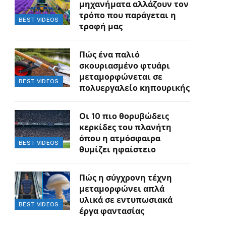
μηχανήματα αλλάζουν τον
τρόπο που παράγεται η
BEST VIDEOS
τροφή μας
Πώς ένα παλιό
σκουριασμένο φτυάρι
μεταμορφώνεται σε
BEST VIDEOS
πολυεργαλείο κηπουρικής
Οι 10 πιο θορυβώδεις
κερκίδες του πλανήτη
όπου η ατμόσφαιρα
BEST VIDEOS
θυμίζει ηφαίστειο
Πώς η σύγχρονη τέχνη
μεταμορφώνει απλά
υλικά σε εντυπωσιακά
BEST VIDEOS
έργα φαντασίας