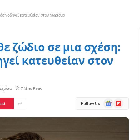
φράση οδηγεί κατευθείαν στον χωρισμό
θε ζώδιο σε μια σχέση:
ηγεί κατευθείαν στον
Σχόλια
7 Mins Read
Google
Flipboard
est
Follow Us
News