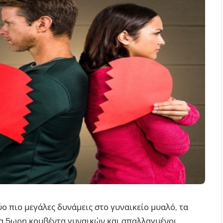
ύο πιο μεγάλες δυνάμεις στο γυναικείο μυαλό, τα
α 5ωρη κουβέντα γυναικών και απαλλαγμένοι