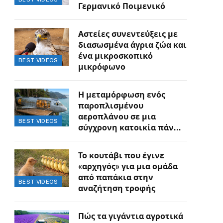
Γερμανικό Ποιμενικό
Αστείες συνεντεύξεις με
διασωσμένα άγρια ζώα και
ένα μικροσκοπικό
BEST VIDEOS
μικρόφωνο
Η μεταμόρφωση ενός
παροπλισμένου
αεροπλάνου σε μια
BEST VIDEOS
σύγχρονη κατοικία πάνω
στον γκρεμό
Το κουτάβι που έγινε
«αρχηγός» για μια ομάδα
από παπάκια στην
BEST VIDEOS
αναζήτηση τροφής
Πώς τα γιγάντια αγροτικά