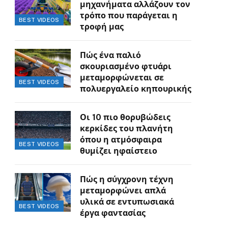
μηχανήματα αλλάζουν τον
τρόπο που παράγεται η
BEST VIDEOS
τροφή μας
Πώς ένα παλιό
σκουριασμένο φτυάρι
μεταμορφώνεται σε
BEST VIDEOS
πολυεργαλείο κηπουρικής
Οι 10 πιο θορυβώδεις
κερκίδες του πλανήτη
όπου η ατμόσφαιρα
BEST VIDEOS
θυμίζει ηφαίστειο
Πώς η σύγχρονη τέχνη
μεταμορφώνει απλά
υλικά σε εντυπωσιακά
BEST VIDEOS
έργα φαντασίας