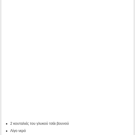
2 κουταλιές του γλυκού τσάι βουνού
Λίγο νερό