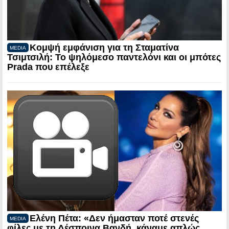
Κομψή εμφάνιση για τη Σταματίνα
MEDIA
Τσιμτσιλή: Το ψηλόμεσο παντελόνι και οι μπότες
Prada που επέλεξε
Ελένη Πέτα: «Δεν ήμασταν ποτέ στενές
MEDIA
φίλες με τη Δέσποινα Βανδή, κάναμε απλώς