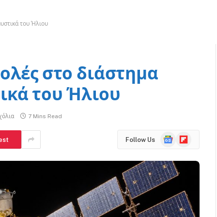
υστικά του Ήλιου
ολές στο διάστημα
ικά του Ήλιου
χόλια
7 Mins Read
Google
Flipboard
est
Follow Us
News