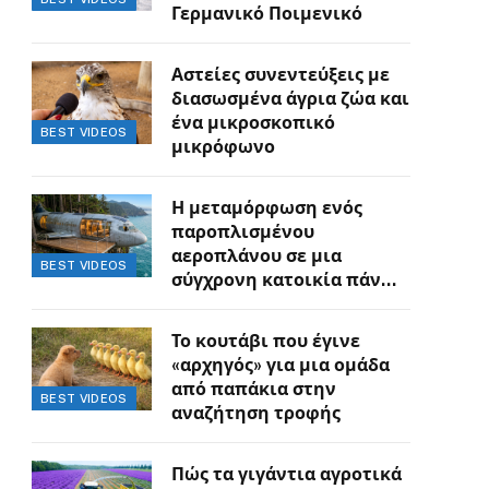
Γερμανικό Ποιμενικό
Αστείες συνεντεύξεις με
διασωσμένα άγρια ζώα και
ένα μικροσκοπικό
BEST VIDEOS
μικρόφωνο
Η μεταμόρφωση ενός
παροπλισμένου
αεροπλάνου σε μια
BEST VIDEOS
σύγχρονη κατοικία πάνω
στον γκρεμό
Το κουτάβι που έγινε
«αρχηγός» για μια ομάδα
από παπάκια στην
BEST VIDEOS
αναζήτηση τροφής
Πώς τα γιγάντια αγροτικά