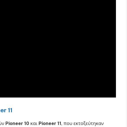
er 11
λών
Pioneer 10
και
Pioneer 11
, που εκτοξεύτηκαν