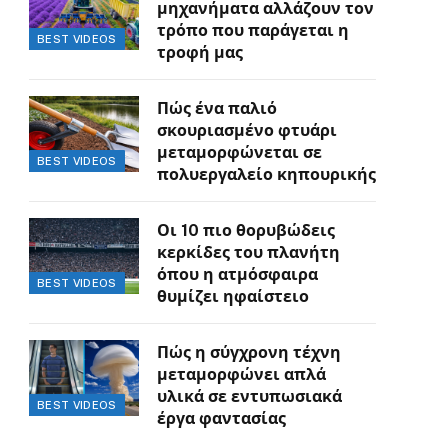
μηχανήματα αλλάζουν τον
τρόπο που παράγεται η
BEST VIDEOS
τροφή μας
Πώς ένα παλιό
σκουριασμένο φτυάρι
μεταμορφώνεται σε
BEST VIDEOS
πολυεργαλείο κηπουρικής
Οι 10 πιο θορυβώδεις
κερκίδες του πλανήτη
όπου η ατμόσφαιρα
BEST VIDEOS
θυμίζει ηφαίστειο
Πώς η σύγχρονη τέχνη
μεταμορφώνει απλά
υλικά σε εντυπωσιακά
BEST VIDEOS
έργα φαντασίας