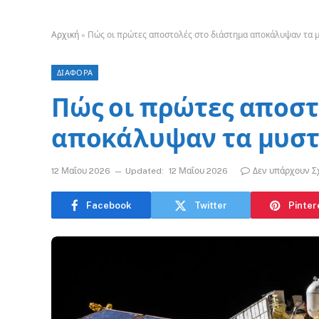
Αρχική
»
Πώς οι πρώτες αποστολές στο διάστημα αποκάλυψαν τα μ
ΔΙΑΦΟΡΑ
Πώς οι πρώτες αποστ
αποκάλυψαν τα μυστ
12 Μαΐου 2026
Updated:
12 Μαΐου 2026
Δεν υπάρχουν Σ
Facebook
Twitter
Pinter