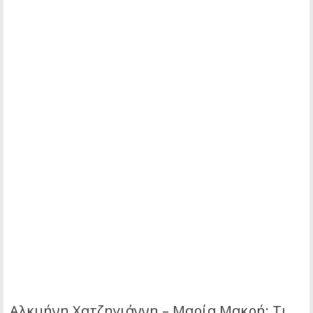
Αλκμήνη Χατζηγιάννη – Μαρία Μακρή: Τι