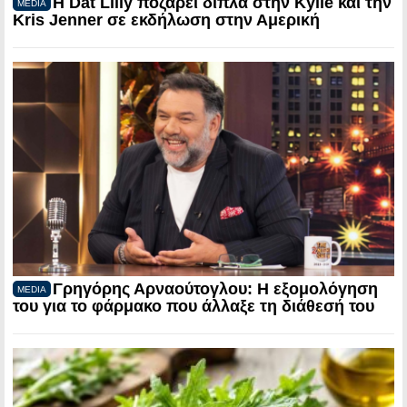
Η Dat Lilly ποζάρει δίπλα στην Kylie και την
MEDIA
Kris Jenner σε εκδήλωση στην Αμερική
Γρηγόρης Αρναούτογλου: Η εξομολόγηση
MEDIA
του για το φάρμακο που άλλαξε τη διάθεσή του