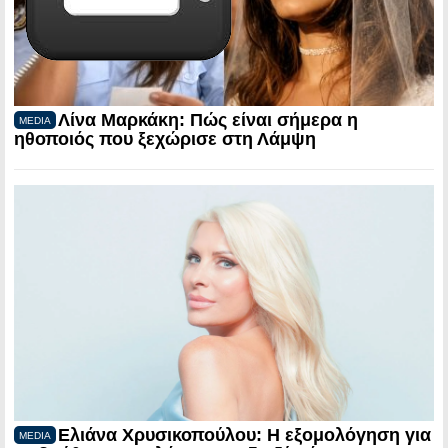
Λίνα Μαρκάκη: Πώς είναι σήμερα η
MEDIA
ηθοποιός που ξεχώρισε στη Λάμψη
Ελιάνα Χρυσικοπούλου: Η εξομολόγηση για
MEDIA