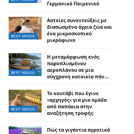
Γερμανικό Ποιμενικό
Αστείες συνεντεύξεις με
διασωσμένα άγρια ζώα και
ένα μικροσκοπικό
BEST VIDEOS
μικρόφωνο
Η μεταμόρφωση ενός
παροπλισμένου
αεροπλάνου σε μια
BEST VIDEOS
σύγχρονη κατοικία πάνω
στον γκρεμό
Το κουτάβι που έγινε
«αρχηγός» για μια ομάδα
από παπάκια στην
BEST VIDEOS
αναζήτηση τροφής
Πώς τα γιγάντια αγροτικά