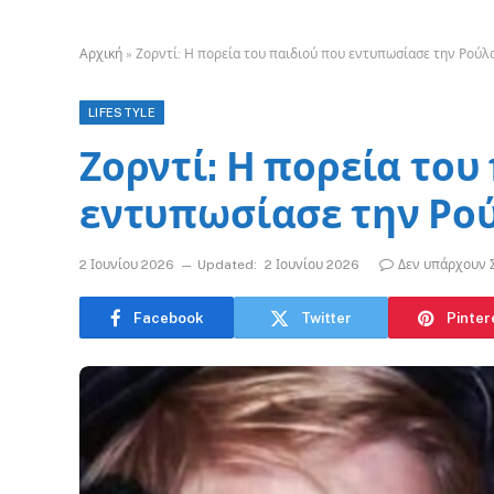
Αρχική
»
Ζορντί: Η πορεία του παιδιού που εντυπωσίασε την Ρού
LIFESTYLE
Ζορντί: Η πορεία του
εντυπωσίασε την Ρο
2 Ιουνίου 2026
Updated:
2 Ιουνίου 2026
Δεν υπάρχουν 
Facebook
Twitter
Pinter