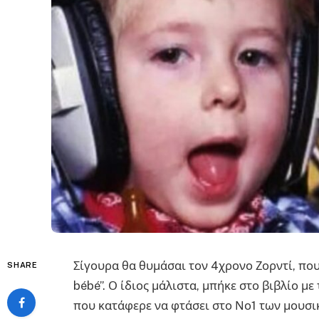
Σίγουρα θα θυμάσαι τον 4χρονο Ζορντί, που έ
SHARE
bébé”. Ο ίδιος μάλιστα, μπήκε στο βιβλίο μ
που κατάφερε να φτάσει στο Νο1 των μουσικ