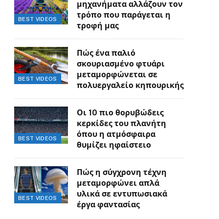
μηχανήματα αλλάζουν τον
τρόπο που παράγεται η
BEST VIDEOS
τροφή μας
Πώς ένα παλιό
σκουριασμένο φτυάρι
μεταμορφώνεται σε
BEST VIDEOS
πολυεργαλείο κηπουρικής
Οι 10 πιο θορυβώδεις
κερκίδες του πλανήτη
όπου η ατμόσφαιρα
BEST VIDEOS
θυμίζει ηφαίστειο
Πώς η σύγχρονη τέχνη
μεταμορφώνει απλά
υλικά σε εντυπωσιακά
BEST VIDEOS
έργα φαντασίας