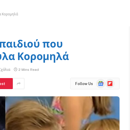
λα Κορομηλά
 παιδιού που
ύλα Κορομηλά
Σχόλια
2 Mins Read
Google
Flipboard
est
Follow Us
News