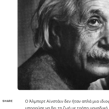
Ο Άλμπερτ Αϊνστάιν δεν ήταν απλά μια ιδιο
SHARE
μπορούσε να δει τη ζωή με τρόπο μοναδικό