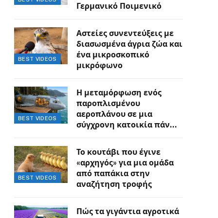
Γερμανικό Ποιμενικό
Αστείες συνεντεύξεις με
διασωσμένα άγρια ζώα και
ένα μικροσκοπικό
BEST VIDEOS
μικρόφωνο
Η μεταμόρφωση ενός
παροπλισμένου
αεροπλάνου σε μια
BEST VIDEOS
σύγχρονη κατοικία πάνω
στον γκρεμό
Το κουτάβι που έγινε
«αρχηγός» για μια ομάδα
από παπάκια στην
BEST VIDEOS
αναζήτηση τροφής
Πώς τα γιγάντια αγροτικά