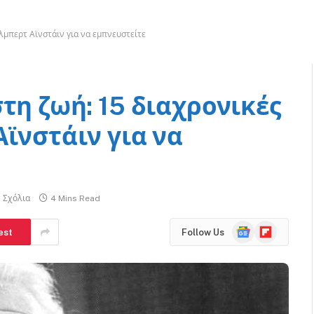
Άλμπερτ Αϊνστάιν για να εμπνευστείτε
τη ζωή: 15 διαχρονικές
ϊνστάιν για να
 Σχόλια
4 Mins Read
Google
Flipboard
est
Follow Us
News