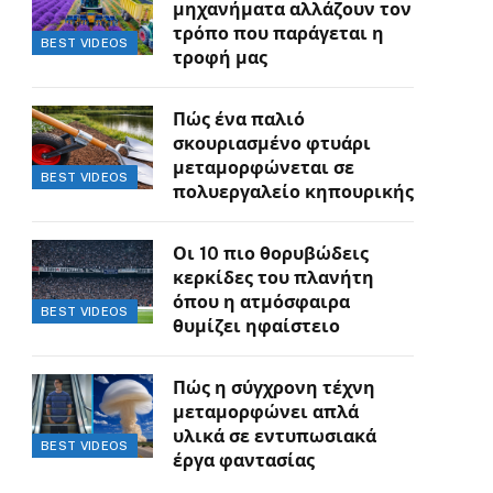
μηχανήματα αλλάζουν τον
τρόπο που παράγεται η
BEST VIDEOS
τροφή μας
Πώς ένα παλιό
σκουριασμένο φτυάρι
μεταμορφώνεται σε
BEST VIDEOS
πολυεργαλείο κηπουρικής
Οι 10 πιο θορυβώδεις
κερκίδες του πλανήτη
όπου η ατμόσφαιρα
BEST VIDEOS
θυμίζει ηφαίστειο
Πώς η σύγχρονη τέχνη
μεταμορφώνει απλά
υλικά σε εντυπωσιακά
BEST VIDEOS
έργα φαντασίας