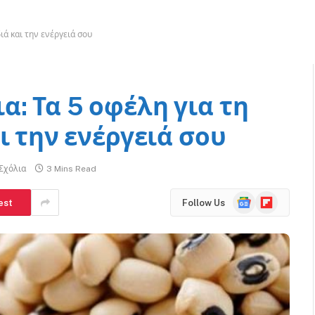
ιά και την ενέργειά σου
: Τα 5 οφέλη για τη
ι την ενέργειά σου
Σχόλια
3 Mins Read
Google
Flipboard
est
Follow Us
News