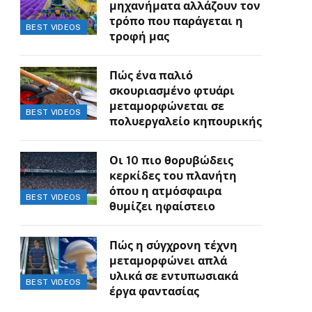
μηχανήματα αλλάζουν τον
τρόπο που παράγεται η
BEST VIDEOS
τροφή μας
Πώς ένα παλιό
σκουριασμένο φτυάρι
μεταμορφώνεται σε
BEST VIDEOS
πολυεργαλείο κηπουρικής
Οι 10 πιο θορυβώδεις
κερκίδες του πλανήτη
όπου η ατμόσφαιρα
BEST VIDEOS
θυμίζει ηφαίστειο
Πώς η σύγχρονη τέχνη
μεταμορφώνει απλά
υλικά σε εντυπωσιακά
BEST VIDEOS
έργα φαντασίας