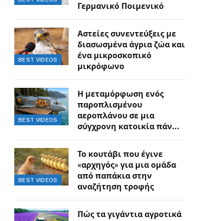
Γερμανικό Ποιμενικό
Αστείες συνεντεύξεις με
διασωσμένα άγρια ζώα και
ένα μικροσκοπικό
BEST VIDEOS
μικρόφωνο
Η μεταμόρφωση ενός
παροπλισμένου
αεροπλάνου σε μια
BEST VIDEOS
σύγχρονη κατοικία πάνω
στον γκρεμό
Το κουτάβι που έγινε
«αρχηγός» για μια ομάδα
από παπάκια στην
BEST VIDEOS
αναζήτηση τροφής
Πώς τα γιγάντια αγροτικά