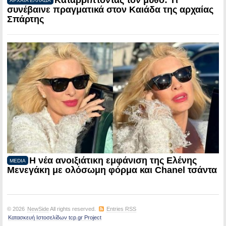
Καταρρίπτοντας τον μύθο: Τι
ΑΡΧΑΙΑ ΕΛΛΑΔΑ
συνέβαινε πραγματικά στον Καιάδα της αρχαίας
Σπάρτης
Η νέα ανοιξιάτικη εμφάνιση της Ελένης
MEDIA
Μενεγάκη με ολόσωμη φόρμα και Chanel τσάντα
© 2026
NewSide
All rights reserved.
Entries RSS
Κατασκευή Ιστοσελίδων tcp.gr Project