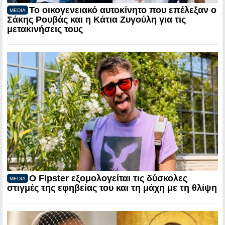
Το οικογενειακό αυτοκίνητο που επέλεξαν ο
MEDIA
Σάκης Ρουβάς και η Κάτια Ζυγούλη για τις
μετακινήσεις τους
Ο Fipster εξομολογείται τις δύσκολες
MEDIA
στιγμές της εφηβείας του και τη μάχη με τη θλίψη