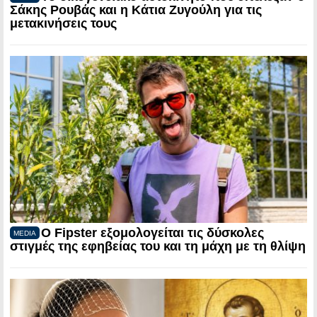
Σάκης Ρουβάς και η Κάτια Ζυγούλη για τις
μετακινήσεις τους
Ο Fipster εξομολογείται τις δύσκολες
MEDIA
στιγμές της εφηβείας του και τη μάχη με τη θλίψη