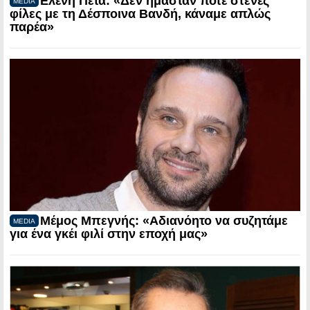
Ελένη Πέτα: «Δεν ήμασταν ποτέ στενές
MEDIA
φίλες με τη Δέσποινα Βανδή, κάναμε απλώς
παρέα»
Μέμος Μπεγνής: «Αδιανόητο να συζητάμε
MEDIA
για ένα γκέι φιλί στην εποχή μας»