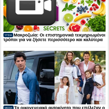
Μακροζωία: Οι επιστημονικά τεκμηριωμένοι
ΥΓΕΙΑ
τρόποι για να ζήσετε περισσότερο και καλύτερα
Το οικογενειακό αυτοκίνητο που επέλεξαν ο
MEDIA