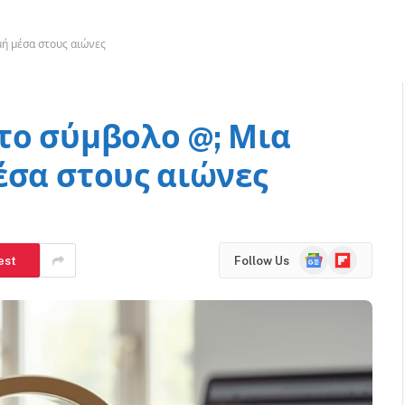
μή μέσα στους αιώνες
το σύμβολο @; Μια
έσα στους αιώνες
Google
Flipboard
est
Follow Us
News