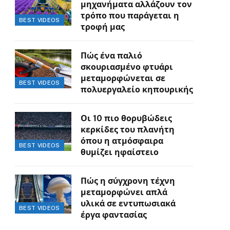
μηχανήματα αλλάζουν τον
τρόπο που παράγεται η
BEST VIDEOS
τροφή μας
Πώς ένα παλιό
σκουριασμένο φτυάρι
μεταμορφώνεται σε
BEST VIDEOS
πολυεργαλείο κηπουρικής
Οι 10 πιο θορυβώδεις
κερκίδες του πλανήτη
όπου η ατμόσφαιρα
BEST VIDEOS
θυμίζει ηφαίστειο
Πώς η σύγχρονη τέχνη
μεταμορφώνει απλά
υλικά σε εντυπωσιακά
BEST VIDEOS
έργα φαντασίας