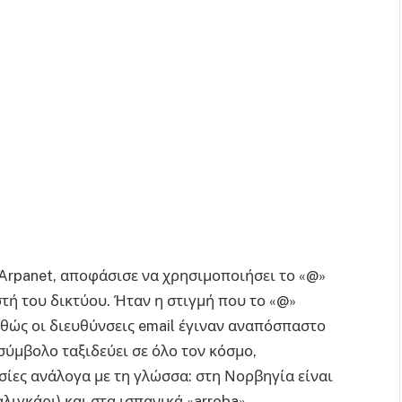
ν Arpanet, αποφάσισε να χρησιμοποιήσει το «@»
στή του δικτύου. Ήταν η στιγμή που το «@»
αθώς οι διευθύνσεις email έγιναν αναπόσπαστο
σύμβολο ταξιδεύει σε όλο τον κόσμο,
ίες ανάλογα με τη γλώσσα: στη Νορβηγία είναι
αλιγκάρι) και στα ισπανικά «arroba»,