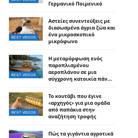
Γερμανικό Ποιμενικό
Αστείες συνεντεύξεις με
διασωσμένα άγρια ζώα και
ένα μικροσκοπικό
BEST VIDEOS
μικρόφωνο
Η μεταμόρφωση ενός
παροπλισμένου
αεροπλάνου σε μια
BEST VIDEOS
σύγχρονη κατοικία πάνω
στον γκρεμό
Το κουτάβι που έγινε
«αρχηγός» για μια ομάδα
από παπάκια στην
BEST VIDEOS
αναζήτηση τροφής
Πώς τα γιγάντια αγροτικά