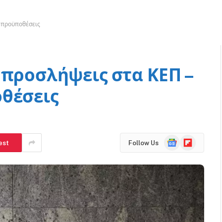
ι προϋποθέσεις
 προσλήψεις στα ΚΕΠ –
θέσεις
Google
Flipboard
est
Follow Us
News