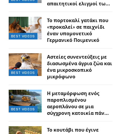
απαιτητικοί ελιγμοί των
οδηγών
Το πορτοκαλί γατάκι που
«προκαλεί» σε παιχνίδι
έναν υπομονετικό
BEST VIDEOS
Γερμανικό Ποιμενικό
Αστείες συνεντεύξεις με
διασωσμένα άγρια ζώα και
ένα μικροσκοπικό
BEST VIDEOS
μικρόφωνο
Η μεταμόρφωση ενός
παροπλισμένου
αεροπλάνου σε μια
BEST VIDEOS
σύγχρονη κατοικία πάνω
στον γκρεμό
Το κουτάβι που έγινε