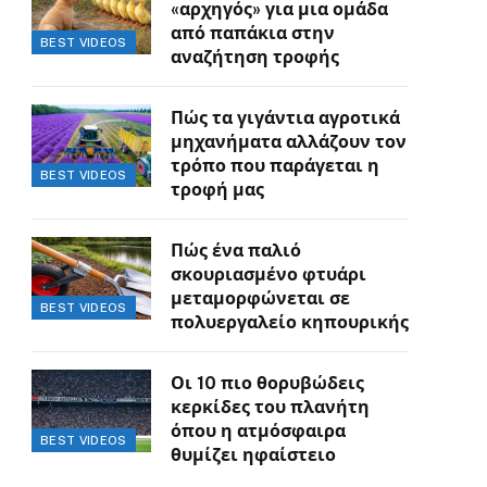
«αρχηγός» για μια ομάδα
από παπάκια στην
BEST VIDEOS
αναζήτηση τροφής
Πώς τα γιγάντια αγροτικά
μηχανήματα αλλάζουν τον
τρόπο που παράγεται η
BEST VIDEOS
τροφή μας
Πώς ένα παλιό
σκουριασμένο φτυάρι
μεταμορφώνεται σε
BEST VIDEOS
πολυεργαλείο κηπουρικής
Οι 10 πιο θορυβώδεις
κερκίδες του πλανήτη
όπου η ατμόσφαιρα
BEST VIDEOS
θυμίζει ηφαίστειο