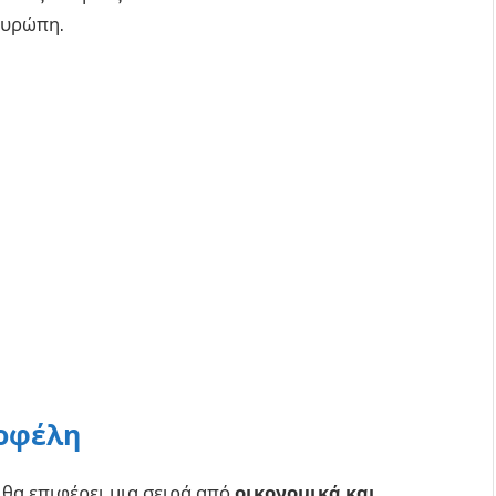
Ευρώπη.
 οφέλη
θα επιφέρει μια σειρά από
οικονομικά και