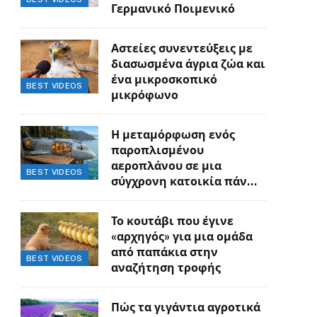
Γερμανικό Ποιμενικό
Αστείες συνεντεύξεις με
διασωσμένα άγρια ζώα και
ένα μικροσκοπικό
BEST VIDEOS
μικρόφωνο
Η μεταμόρφωση ενός
παροπλισμένου
αεροπλάνου σε μια
BEST VIDEOS
σύγχρονη κατοικία πάνω
στον γκρεμό
Το κουτάβι που έγινε
«αρχηγός» για μια ομάδα
από παπάκια στην
BEST VIDEOS
αναζήτηση τροφής
Πώς τα γιγάντια αγροτικά