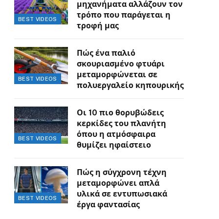
μηχανήματα αλλάζουν τον
τρόπο που παράγεται η
BEST VIDEOS
τροφή μας
Πώς ένα παλιό
σκουριασμένο φτυάρι
μεταμορφώνεται σε
BEST VIDEOS
πολυεργαλείο κηπουρικής
Οι 10 πιο θορυβώδεις
κερκίδες του πλανήτη
όπου η ατμόσφαιρα
BEST VIDEOS
θυμίζει ηφαίστειο
Πώς η σύγχρονη τέχνη
μεταμορφώνει απλά
υλικά σε εντυπωσιακά
BEST VIDEOS
έργα φαντασίας