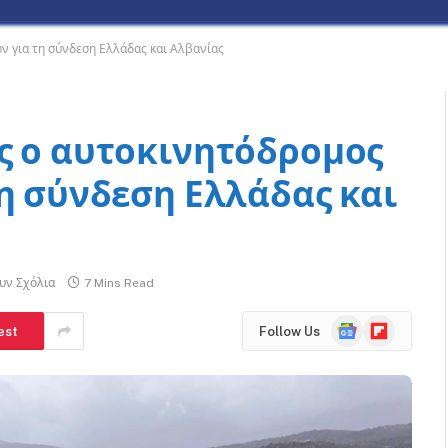
ν για τη σύνδεση Ελλάδας και Αλβανίας
ς ο αυτοκινητόδρομος
τη σύνδεση Ελλάδας και
υν Σχόλια
7 Mins Read
Google
Flipboard
est
Follow Us
News