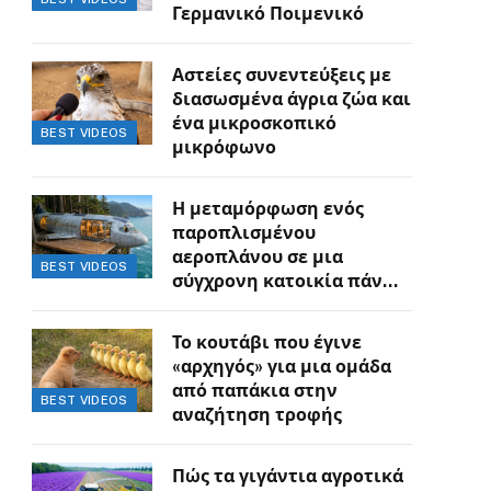
Γερμανικό Ποιμενικό
Αστείες συνεντεύξεις με
διασωσμένα άγρια ζώα και
ένα μικροσκοπικό
BEST VIDEOS
μικρόφωνο
Η μεταμόρφωση ενός
παροπλισμένου
αεροπλάνου σε μια
BEST VIDEOS
σύγχρονη κατοικία πάνω
στον γκρεμό
Το κουτάβι που έγινε
«αρχηγός» για μια ομάδα
από παπάκια στην
BEST VIDEOS
αναζήτηση τροφής
Πώς τα γιγάντια αγροτικά