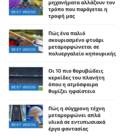
μηχανήματα αλλάζουν τον
τρόπο που παράγεται η
BEST VIDEOS
τροφή μας
Πώς ένα παλιό
σκουριασμένο φτυάρι
μεταμορφώνεται σε
BEST VIDEOS
πολυεργαλείο κηπουρικής
Οι 10 πιο θορυβώδεις
κερκίδες του πλανήτη
όπου η ατμόσφαιρα
BEST VIDEOS
θυμίζει ηφαίστειο
Πώς η σύγχρονη τέχνη
μεταμορφώνει απλά
υλικά σε εντυπωσιακά
BEST VIDEOS
έργα φαντασίας