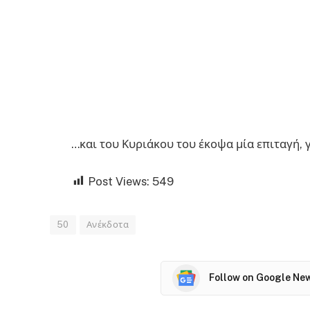
…και του Κυριάκου του έκοψα μία επιταγή, γ
Post Views:
549
50
Ανέκδοτα
Follow on Google Ne