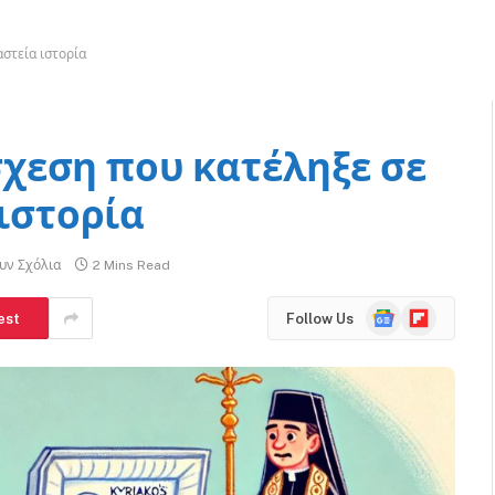
στεία ιστορία
χεση που κατέληξε σε
 ιστορία
υν Σχόλια
2 Mins Read
Google
Flipboard
est
Follow Us
News