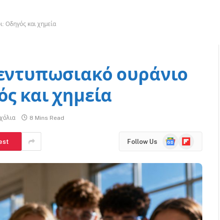
: Οδηγός και χημεία
 εντυπωσιακό ουράνιο
ός και χημεία
χόλια
8 Mins Read
Google
Flipboard
est
Follow Us
News