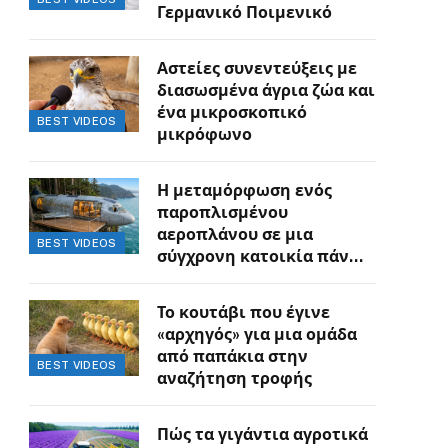
Γερμανικό Ποιμενικό
Αστείες συνεντεύξεις με
διασωσμένα άγρια ζώα και
ένα μικροσκοπικό
BEST VIDEOS
μικρόφωνο
Η μεταμόρφωση ενός
παροπλισμένου
αεροπλάνου σε μια
BEST VIDEOS
σύγχρονη κατοικία πάνω
στον γκρεμό
Το κουτάβι που έγινε
«αρχηγός» για μια ομάδα
από παπάκια στην
BEST VIDEOS
αναζήτηση τροφής
Πώς τα γιγάντια αγροτικά