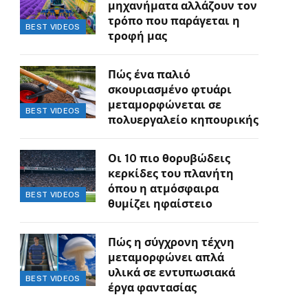
μηχανήματα αλλάζουν τον
τρόπο που παράγεται η
BEST VIDEOS
τροφή μας
Πώς ένα παλιό
σκουριασμένο φτυάρι
μεταμορφώνεται σε
BEST VIDEOS
πολυεργαλείο κηπουρικής
Οι 10 πιο θορυβώδεις
κερκίδες του πλανήτη
όπου η ατμόσφαιρα
BEST VIDEOS
θυμίζει ηφαίστειο
Πώς η σύγχρονη τέχνη
μεταμορφώνει απλά
υλικά σε εντυπωσιακά
BEST VIDEOS
έργα φαντασίας