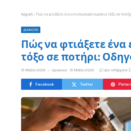
Αρχική
»
Πώς να φτιάξετε ένα εντυπωσιακό ουράνιο τόξο σε ποτήρι
ΔΙΑΦΟΡΑ
Πώς να φτιάξετε ένα
τόξο σε ποτήρι: Οδηγ
15 Μαΐου 2026
Updated:
15 Μαΐου 2026
Δεν υπάρχουν Σ
Facebook
Twitter
Pinter