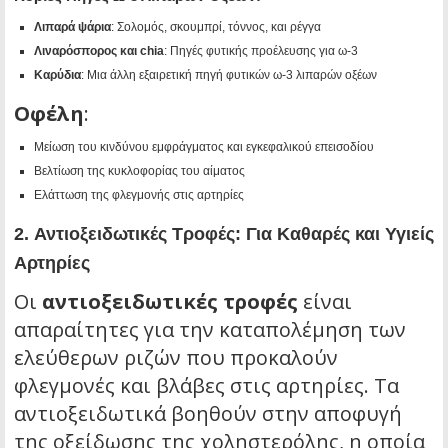
Λιπαρά ψάρια
: Σολομός, σκουμπρί, τόννος, και ρέγγα
Λιναρόσπορος και chia
: Πηγές φυτικής προέλευσης για ω-3
Καρύδια
: Μια άλλη εξαιρετική πηγή φυτικών ω-3 λιπαρών οξέων
Οφέλη
:
Μείωση του κινδύνου εμφράγματος και εγκεφαλικού επεισοδίου
Βελτίωση της κυκλοφορίας του αίματος
Ελάττωση της φλεγμονής στις αρτηρίες
2.
Αντιοξειδωτικές Τροφές: Για Καθαρές και Υγιείς
Αρτηρίες
Οι
αντιοξειδωτικές τροφές
είναι
απαραίτητες για την καταπολέμηση των
ελεύθερων ριζών που προκαλούν
φλεγμονές και βλάβες στις αρτηρίες. Τα
αντιοξειδωτικά βοηθούν στην αποφυγή
της οξείδωσης της χοληστερόλης, η οποία