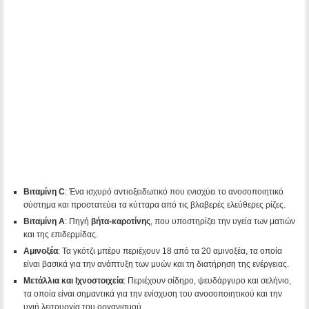
Βιταμίνη C
: Ένα ισχυρό αντιοξειδωτικό που ενισχύει το ανοσοποιητικό
σύστημα και προστατεύει τα κύτταρα από τις βλαβερές ελεύθερες ρίζες.
Βιταμίνη Α
: Πηγή
βήτα-καροτίνης
, που υποστηρίζει την υγεία των ματιών
και της επιδερμίδας.
Αμινοξέα
: Τα γκότζι μπέρυ περιέχουν 18 από τα 20 αμινοξέα, τα οποία
είναι βασικά για την ανάπτυξη των μυών και τη διατήρηση της ενέργειας.
Μετάλλια και Ιχνοστοιχεία
: Περιέχουν σίδηρο, ψευδάργυρο και σελήνιο,
τα οποία είναι σημαντικά για την ενίσχυση του ανοσοποιητικού και την
υγιή λειτουργία του οργανισμού.