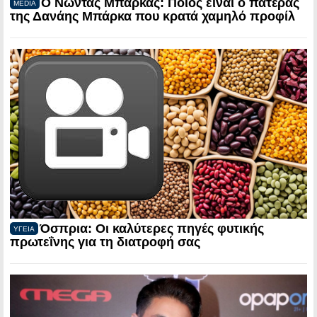
Ο Νώντας Μπάρκας: Ποιος είναι ο πατέρας
MEDIA
της Δανάης Μπάρκα που κρατά χαμηλό προφίλ
Όσπρια: Οι καλύτερες πηγές φυτικής
ΥΓΕΙΑ
πρωτεΐνης για τη διατροφή σας