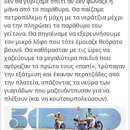
δεν θα γυρίζαμε σπίτι αν δεν φώναζε η
μάνα από το παράθυρο. Θα παίζαμε
πετροπόλεμο ή μάχη με τα νεράτζια μέχρι
να την πληρώσει το παράθυρο του
γείτονα. Θα πηγαίναμε να εξερευνήσουμε
τον μικρό λόφο που τότε έμοιαζε θεόρατο
βουνό. Θα καθόμασταν με τις ώρες να
χαζεύουμε τα μεγαλύτερα παιδιά που
αγόραζαν το πρώτο τους «παπί», τρύπαγαν
την εξάτμιση και έκαναν περατζάδες από
την πλατεία, σπάζοντας τα νεύρα των
γιαγιάδων που μαζευόντουσαν για να
πλέξουν (και να κουτσομπολεύσουν).