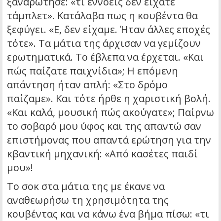
ξαναρώτησε: «τι εννοείς δεν είχατε
τάμπλετ». Κατάλαβα πως η κουβέντα θα
ξεφύγει. «Ε, δεν είχαμε. Ήταν άλλες εποχές
τότε». Τα μάτια της άρχισαν να γεμίζουν
ερωτηματικά. Το έβλεπα να έρχεται. «Και
πώς παίζατε παιχνίδια»; Η επόμενη
απάντηση ήταν απλή: «Στο δρόμο
παίζαμε». Και τότε ήρθε η χαριστική βολή.
«Και καλά, μουσική πώς ακούγατε»; Παίρνω
το σοβαρό μου ύφος και της απαντώ σαν
επιστήμονας που απαντά ερώτηση για την
κβαντική μηχανική: «Από κασέτες παιδί
μου»!
Το σοκ στα μάτια της με έκανε να
αναθεωρήσω τη χρησιμότητα της
κουβέντας και να κάνω ένα βήμα πίσω: «τι