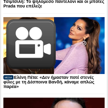
Τσιμτσιλή: Το ψηλόμεσο παντελόνι και οι μπότες
Prada που επέλεξε
Ελένη Πέτα: «Δεν ήμασταν ποτέ στενές
MEDIA
φίλες με τη Δέσποινα Βανδή, κάναμε απλώς
παρέα»