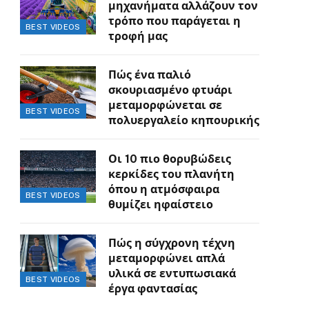
μηχανήματα αλλάζουν τον
τρόπο που παράγεται η
BEST VIDEOS
τροφή μας
Πώς ένα παλιό
σκουριασμένο φτυάρι
μεταμορφώνεται σε
BEST VIDEOS
πολυεργαλείο κηπουρικής
Οι 10 πιο θορυβώδεις
κερκίδες του πλανήτη
όπου η ατμόσφαιρα
BEST VIDEOS
θυμίζει ηφαίστειο
Πώς η σύγχρονη τέχνη
μεταμορφώνει απλά
υλικά σε εντυπωσιακά
BEST VIDEOS
έργα φαντασίας