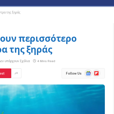
ντρα της ξηράς
γουν περισσότερο
α της ξηράς
Δεν υπάρχουν Σχόλια
4 Mins Read
Google
Flipboard
est
Follow Us
News