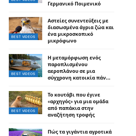
Γερμανικό Ποιμενικό
Αστείες συνεντεύξεις με
διασωσμένα άγρια ζώα και
ένα μικροσκοπικό
BEST VIDEOS
μικρόφωνο
Η μεταμόρφωση ενός
παροπλισμένου
αεροπλάνου σε μια
BEST VIDEOS
σύγχρονη κατοικία πάνω
στον γκρεμό
Το κουτάβι που έγινε
«αρχηγός» για μια ομάδα
από παπάκια στην
BEST VIDEOS
αναζήτηση τροφής
Πώς τα γιγάντια αγροτικά