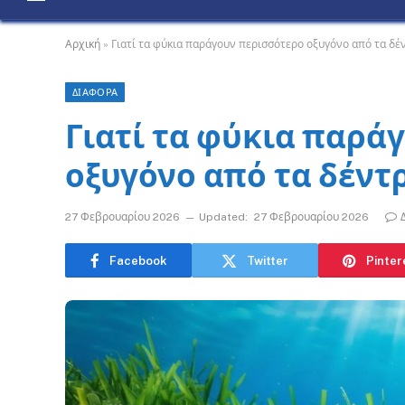
Αρχική
»
Γιατί τα φύκια παράγουν περισσότερο οξυγόνο από τα δέ
ΔΙΑΦΟΡΑ
Γιατί τα φύκια παρά
οξυγόνο από τα δέντρ
27 Φεβρουαρίου 2026
Updated:
27 Φεβρουαρίου 2026
Facebook
Twitter
Pinter