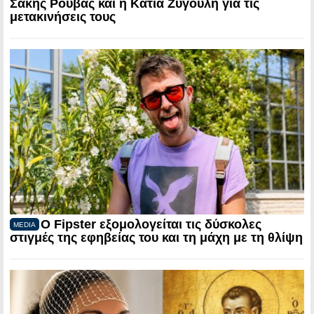
Σάκης Ρουβάς και η Κάτια Ζυγούλη για τις
μετακινήσεις τους
Ο Fipster εξομολογείται τις δύσκολες
MEDIA
στιγμές της εφηβείας του και τη μάχη με τη θλίψη