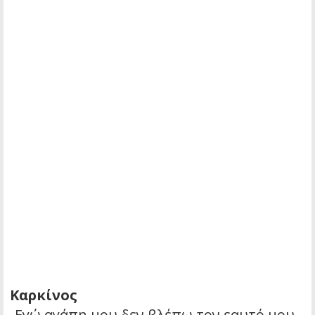
Καρκίνος
-Εγώ αγάπη μου δεν βλέπω τον εαυτό μου